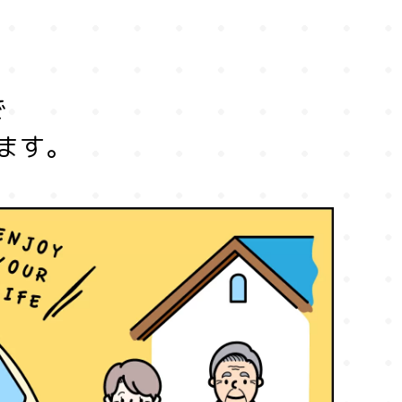
で
ます。