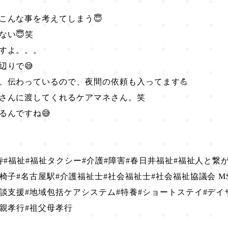
こんな事を考えてしまう😇
ない😇笑
すよ。。。
辺りで😅
、伝わっているので、夜間の依頼も入ってます💪
さんに渡してくれるケアマネさん。笑
るんですね😅
寺#福祉#福祉タクシー#介護#障害#春日井福祉#福祉人と繋
椅子#名古屋駅#介護福祉士#社会福祉士#社会福祉協議会 M
相談支援#地域包括ケアシステム#特養#ショートステイ#デイ
#親孝行#祖父母孝行