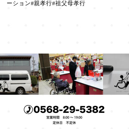
ーション#親孝行#祖父母孝行